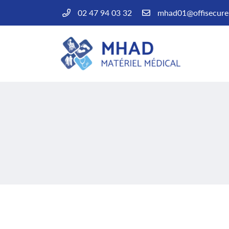
02 47 94 03 32
14 avenue des Bas Clos
37600 Loches
02 47 94 03 32
Adresse email de réception

En cochant cette case, vous consentez à recevoir nos propositions commercial