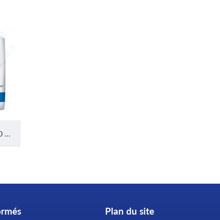
Id protect plus Alese 60 x 90 cm 30 Pièces
ormés
Plan du site