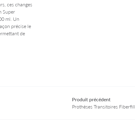
rs, ces changes
rm Super
00 ml. Un
açon précise le
ermettant de
Produit précédent
Prothèses Transitoires Fiberfill