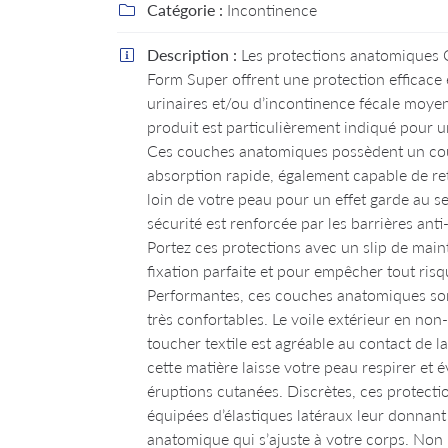
l'adresse email indiqué ci-dessus. Vous pouvez vous désinscrire à tout moment
Catégorie :
Incontinence

le formulaire de désinscription
.
Description :
Les protections anatomiques 

INSCRIPTION
Form Super offrent une protection efficace 
urinaires et/ou d’incontinence fécale moyen
produit est particulièrement indiqué pour u
Ces couches anatomiques possèdent un co
absorption rapide, également capable de ret
loin de votre peau pour un effet garde au se
sécurité est renforcée par les barrières anti-
Portez ces protections avec un slip de main
fixation parfaite et pour empêcher tout risq
Performantes, ces couches anatomiques so
très confortables. Le voile extérieur en non-
toucher textile est agréable au contact de l
cette matière laisse votre peau respirer et év
éruptions cutanées. Discrètes, ces protecti
équipées d’élastiques latéraux leur donnan
anatomique qui s’ajuste à votre corps. Non 