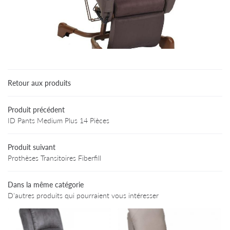
Une questio
Accueil
Particuliers
02 47 94 03 
Retour aux produits
rofessionnels
Produit précédent
Produits
ID Pants Medium Plus 14 Pièces
Avis
Produit suivant
Informations
Restez infor
Prothèses Transitoires Fiberfill
Contact
INSCRIPTION NEWS
Dans la même catégorie
D'autres produits qui pourraient vous intéresser