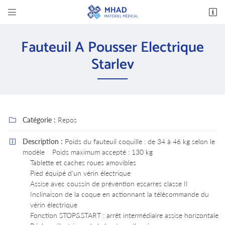


14 avenue des Bas Clos
37600 Loches
Fauteuil A Pousser Electrique
02 47 94 03 32
Starlev
Catégorie :
Repos

Description :
Poids du fauteuil coquille : de 34 à 46 kg selon le

modèle
Poids maximum accepté : 130 kg
Adresse email de réception

Tablette et caches roues amovibles
Pied équipé d'un vérin électrique
En cochant cette case, vous consentez à recevoir nos propositions commerciales à
l'adresse email indiqué ci-dessus. Vous pouvez vous désinscrire à tout moment en utilisant
Assise avec coussin de prévention escarres classe II
le formulaire de désinscription
.
Inclinaison de la coque en actionnant la télécommande du
vérin électrique
INSCRIPTION
Fonction STOP&START : arrêt intermédiaire assise horizontale