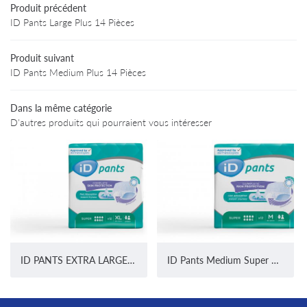
Produit précédent
Particuliers
ID Pants Large Plus 14 Pièces
02 47 94 03 
rofessionnels
Produit suivant
Produits
ID Pants Medium Plus 14 Pièces
Avis
Dans la même catégorie
D'autres produits qui pourraient vous intéresser
Informations
Restez infor
Contact
INSCRIPTION NEWS
ID PANTS EXTRA LARGE SUPER 12 PIECES
ID Pants Medium Super 12 Pièces