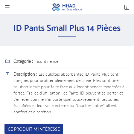


14 avenue des Bas Clos
37600 Loches
ID Pants Small Plus 14 Pièces
02 47 94 03 32
Catégorie :
Incontinence

Description :
Les culottes absorbantes ID Pants Plus sont

conçues pour profiter pleinement de la vie. Elles sont une
solution idéale pour faire face aux incontinences modérées à
Adresse email de réception

fortes. Faciles d'utilisation, les Pants ID peuvent se porter et
s'enlever comme n'importe quel sous-vêtement. Les zones
En cochant cette case, vous consentez à recevoir nos propositions commerciales à
élastifiées et leur voile externe au "toucher coton" allient
l'adresse email indiqué ci-dessus. Vous pouvez vous désinscrire à tout moment en utilisant
confort et discrétion.
le formulaire de désinscription
.
INSCRIPTION
CE PRODUIT M'INTÉRESSE