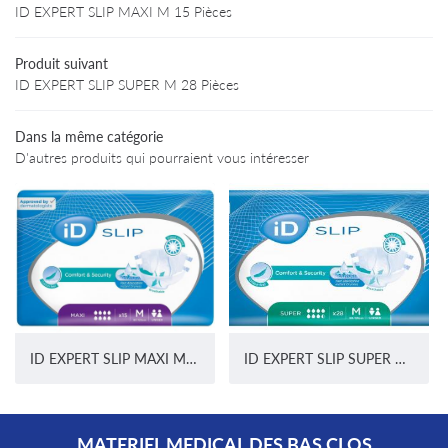
Particuliers
ID EXPERT SLIP MAXI M 15 Pièces
02 47 94 03 
rofessionnels
Produit suivant
ID EXPERT SLIP SUPER M 28 Pièces
Produits
Avis
Dans la même catégorie
D'autres produits qui pourraient vous intéresser
Informations
Restez infor
Contact
INSCRIPTION NEWS
ID EXPERT SLIP MAXI M 15 Pièces
ID EXPERT SLIP SUPER M 28 Pièces
MATERIEL MEDICAL DES BAS CLOS