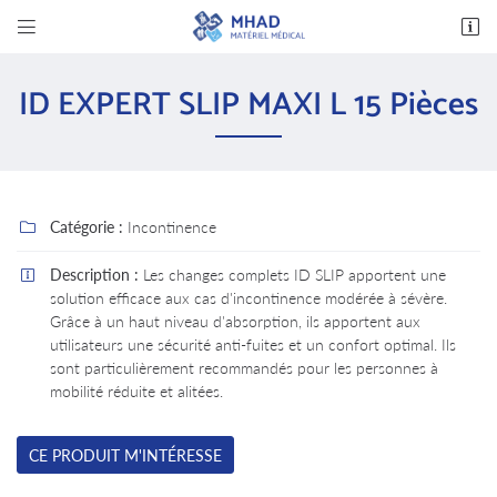


14 avenue des Bas Clos
37600 Loches
ID EXPERT SLIP MAXI L 15 Pièces
02 47 94 03 32
Catégorie :
Incontinence

Description :
Les changes complets ID SLIP apportent une

solution efficace aux cas d'incontinence modérée à sévère.
Grâce à un haut niveau d'absorption, ils apportent aux
Adresse email de réception

utilisateurs une sécurité anti-fuites et un confort optimal. Ils
sont particulièrement recommandés pour les personnes à
En cochant cette case, vous consentez à recevoir nos propositions commerciales à
mobilité réduite et alitées.
l'adresse email indiqué ci-dessus. Vous pouvez vous désinscrire à tout moment en utilisant
le formulaire de désinscription
.
CE PRODUIT M'INTÉRESSE
INSCRIPTION