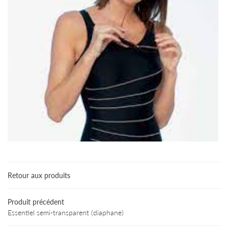
Retour aux produits
Une questio
Accueil
Produit précédent
Essentiel semi-transparent (diaphane)
Particuliers