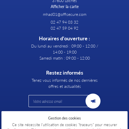
37600 Loches
Afficher la carte
02 47 94 03 32
02 47 59 04 92
Horaires d'ouverture :
Du lundi au vendredi : 09:00 - 12:00 /
14:00 - 19:00
Samedi matin : 09:00 - 12:00
Restez informés
Tenez vous informés de nos dernières
offres et actualités
Gestion des cookies
Mentions Légales
Conditions générales d'utilisation
Ce site nécessite l'utilisation de cookies "traceurs" pour mesurer