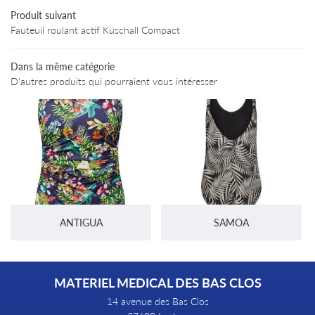
02 47 94 03 
Produit suivant
rofessionnels
Fauteuil roulant actif Küschall Compact
Produits
Dans la même catégorie
Avis
D'autres produits qui pourraient vous intéresser
Informations
Restez infor
Contact
INSCRIPTION NEWS
ANTIGUA
SAMOA
MATERIEL MEDICAL DES BAS CLOS
14 avenue des Bas Clos