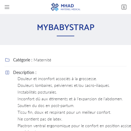


14 avenue des Bas Clos
37600 Loches
MYBABYSTRAP
02 47 94 03 32
Catégorie :
Maternité

Description :

Douleur et inconfort associés à la grossesse.
Douleurs lombaires, pelviennes et/ou sacro-iliaques.
Adresse email de réception

Instabilités posturales.
Inconfort dû aux étirements et à l'expansion de l'abdomen.
En cochant cette case, vous consentez à recevoir nos propositions commerciales à
l'adresse email indiqué ci-dessus. Vous pouvez vous désinscrire à tout moment en utilisant
Soutien du dos en post-partum.
le formulaire de désinscription
.
Tissu fin, doux et respirant pour un meilleur confort.
Ne contient pas de latex.
INSCRIPTION
Plastron ventral ergonomique pour le confort en position assise