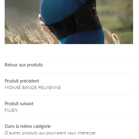
Une questio
Accueil
Particuliers
02 47 94 03 
rofessionnels
Retour aux produits
Produits
Produit précédent
Avis
MONAË BANDE PELVIENNE
Informations
Restez infor
Produit suivant
FILIEN
Contact
INSCRIPTION NEWS
Dans la même catégorie
D'autres produits qui pourraient vous intéresser