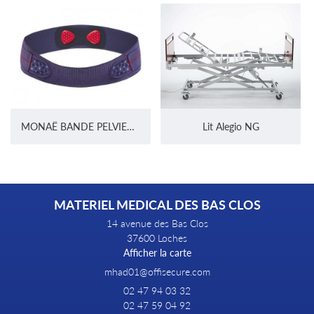
MONAË BANDE PELVIENNE
Lit Alegio NG
MATERIEL MEDICAL DES BAS CLOS
14 avenue des Bas Clos
37600 Loches
Afficher la carte
02 47 94 03 32
02 47 59 04 92