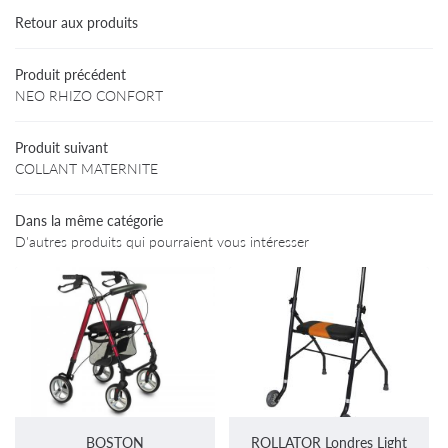
Accueil
Retour aux produits
Particuliers
02 47 94 03 
Produit précédent
rofessionnels
NEO RHIZO CONFORT
Produits
Produit suivant
COLLANT MATERNITE
Avis
Informations
Restez infor
Dans la même catégorie
D'autres produits qui pourraient vous intéresser
Contact
INSCRIPTION NEWS
BOSTON
ROLLATOR Londres Light