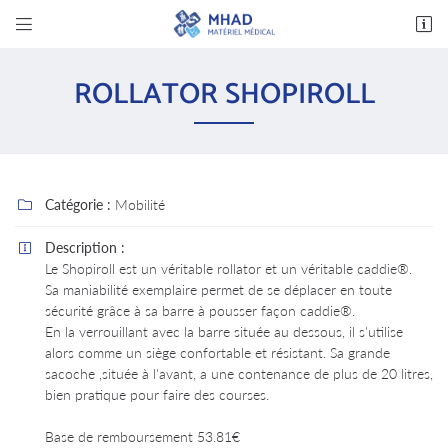


14 avenue des Bas Clos
37600 Loches
ROLLATOR SHOPIROLL
02 47 94 03 32
Catégorie :
Mobilité

Description :

Le Shopiroll est un véritable rollator et un véritable caddie®.
Sa maniabilité exemplaire permet de se déplacer en toute
Adresse email de réception

sécurité grâce à sa barre à pousser façon caddie®.
En la verrouillant avec la barre située au dessous, il s'utilise
En cochant cette case, vous consentez à recevoir nos propositions commerciales à
alors comme un siège confortable et résistant. Sa grande
l'adresse email indiqué ci-dessus. Vous pouvez vous désinscrire à tout moment en utilisant
sacoche ,située à l'avant, a une contenance de plus de 20 litres,
le formulaire de désinscription
.
bien pratique pour faire des courses.
INSCRIPTION
Base de remboursement 53.81€