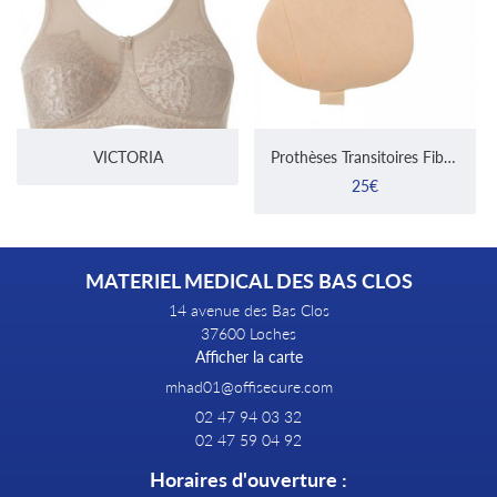
VICTORIA
Prothèses Transitoires Fiberfill
25€
MATERIEL MEDICAL DES BAS CLOS
14 avenue des Bas Clos
37600 Loches
Afficher la carte
02 47 94 03 32
02 47 59 04 92
Horaires d'ouverture :