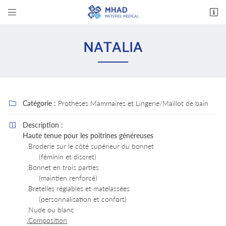


14 avenue des Bas Clos
37600 Loches
NATALIA
02 47 94 03 32
Catégorie :
Prothèses Mammaires et Lingerie/Maillot de bain

Description :

Haute tenue pour les poitrines généreuses
.Broderie sur le côté supérieur du bonnet
Adresse email de réception

(féminin et discret)
.Bonnet en trois parties
En cochant cette case, vous consentez à recevoir nos propositions commerciales à
(maintien renforcé)
l'adresse email indiqué ci-dessus. Vous pouvez vous désinscrire à tout moment en utilisant
.Bretelles réglables et matelassées
le formulaire de désinscription
.
(personnalisation et confort)
.Nude ou blanc
INSCRIPTION
.Composition