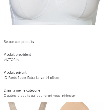
Une questio
Accueil
Particuliers
02 47 94 03 
Retour aux produits
rofessionnels
Produits
Produit précédent
VICTORIA
Avis
Produit suivant
Informations
Restez infor
ID Pants Super Extra Large 14 pièces
Contact
INSCRIPTION NEWS
Dans la même catégorie
D'autres produits qui pourraient vous intéresser