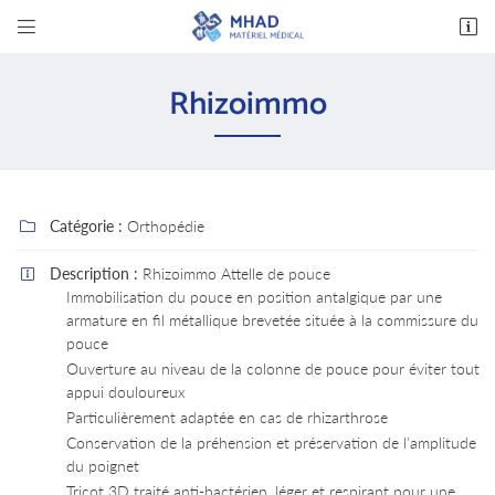


14 avenue des Bas Clos
37600 Loches
Rhizoimmo
02 47 94 03 32
Catégorie :
Orthopédie

Description :
Rhizoimmo Attelle de pouce

Immobilisation du pouce en position antalgique par une
armature en fil métallique brevetée située à la commissure du
Adresse email de réception

pouce
Ouverture au niveau de la colonne de pouce pour éviter tout
En cochant cette case, vous consentez à recevoir nos propositions commerciales à
appui douloureux
l'adresse email indiqué ci-dessus. Vous pouvez vous désinscrire à tout moment en utilisant
le formulaire de désinscription
.
Particulièrement adaptée en cas de rhizarthrose
Conservation de la préhension et préservation de l'amplitude
INSCRIPTION
du poignet
Tricot 3D traité anti-bactérien, léger et respirant pour une