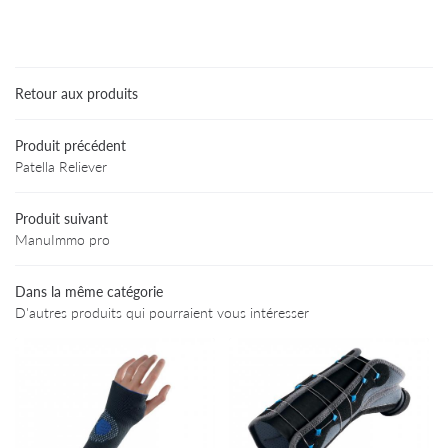
Une questio
Accueil
Particuliers
Retour aux produits
02 47 94 03 
rofessionnels
Produit précédent
Produits
Patella Reliever
Avis
Produit suivant
ManuImmo pro
Informations
Restez infor
Contact
Dans la même catégorie
INSCRIPTION NEWS
D'autres produits qui pourraient vous intéresser