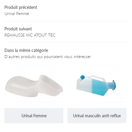
Produit précédent
Particuliers
02 47 94 03 
Urinal Femme
rofessionnels
Produit suivant
Produits
REHAUSSE WC ATOUT TEC
Avis
Dans la même catégorie
Informations
D'autres produits qui pourraient vous intéresser
Restez infor
Contact
INSCRIPTION NEWS
Urinal Femme
Urinal masculin anti-reflux