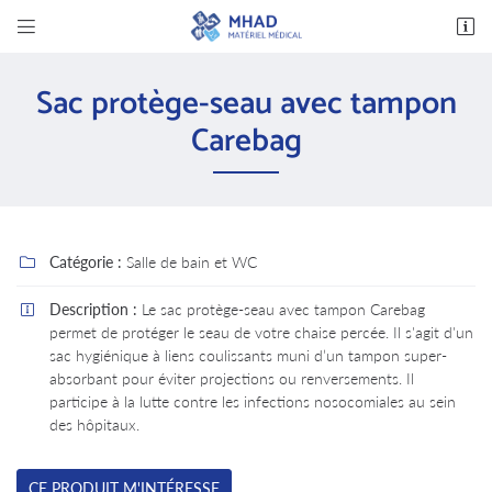


14 avenue des Bas Clos
37600 Loches
Sac protège-seau avec tampon
02 47 94 03 32
Carebag
Catégorie :
Salle de bain et WC

Description :
Le sac protège-seau avec tampon Carebag

permet de protéger le seau de votre chaise percée. Il s'agit d'un
Adresse email de réception

sac hygiénique à liens coulissants muni d’un tampon super-
absorbant pour éviter projections ou renversements. Il
En cochant cette case, vous consentez à recevoir nos propositions commerciales à
l'adresse email indiqué ci-dessus. Vous pouvez vous désinscrire à tout moment en utilisant
participe à la lutte contre les infections nosocomiales au sein
le formulaire de désinscription
.
des hôpitaux.
INSCRIPTION
CE PRODUIT M'INTÉRESSE