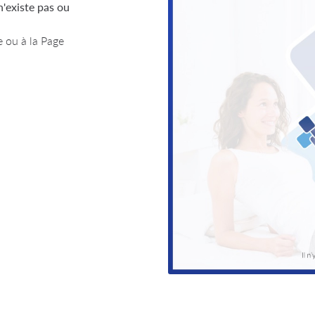
 en utilisant
'existe pas ou
e
ou à la
Page