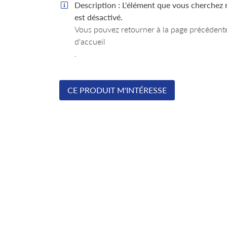
l'adresse email indiqué ci-dessus. Vous pouvez vous désinscrire à tout moment
Description :
L'élément que vous cherchez n

le formulaire de désinscription
.
est désactivé.
Vous pouvez
retourner à la page précédent
INSCRIPTION
d'accueil
.
CE PRODUIT M'INTÉRESSE