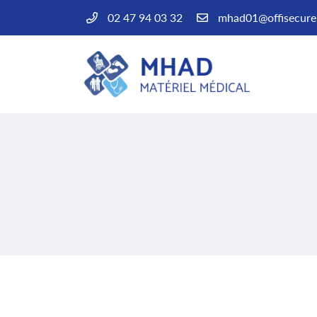
02 47 94 03 32
14 avenue des Bas Clos
37600 Loches
02 47 94 03 32
Adresse email de réception

En cochant cette case, vous consentez à recevoir nos propositions commercial