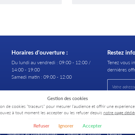
Horaires d'ouverture :
Restez inf
Du lundi au vendredi : 09:00 - 12:00 /
Tenez vous i
14:00 - 19:00
dernières offr
Samedi matin : 09:00 - 12:00
Gestion des cookies
ation de cookies "traceurs" pour mesurer l'audience et offrir une experience
ouvez à tout moment les accepter ou les refuser depuis
notre page dédié
Refuser
Ignorer
Accepter
n
Politique de confidentialité
Gestion des cookies
Sitemap