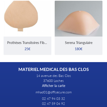
Prothèses Transitoires Fiberfill
Serena Triangulaire
25€
180€
MATERIEL MEDICAL DES BAS CLOS
14 avenue des Bas Clos
37600 Loches
Afficher la carte
02 47 94 03 32
02 47 59 04 92