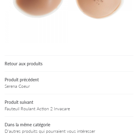
rofessionnels
Produits
Avis
Informations
Restez inf
Contact
INSCRIPTION NE
Retour aux produits
Produit précédent
Serena Coeur
Produit suivant
Fauteuil Roulant Action 2 Invacare
Dans la même catégorie
D'autres produits qui pourraient vous intéresser