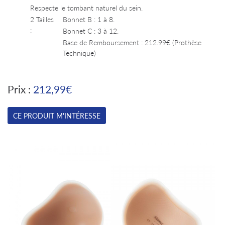
Respecte le tombant naturel du sein.
2 Tailles
Bonnet B : 1 à 8.
:
Bonnet C : 3 à 12.
Base de Remboursement : 212.99€ (Prothèse
Technique)
Prix :
212,99€
CE PRODUIT M'INTÉRESSE
Une questi
Accueil
Particuliers
02 47 94 0