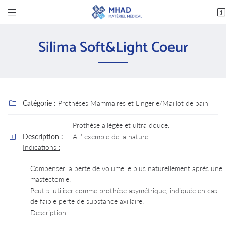


14 avenue des Bas Clos
37600 Loches
Silima Soft&Light Coeur
02 47 94 03 32
Catégorie :
Prothèses Mammaires et Lingerie/Maillot de bain

Prothèse allégée et ultra douce.
Description :
A l' exemple de la nature.

Indications :
Adresse email de réception

Compenser la perte de volume le plus naturellement après une
mastectomie.
En cochant cette case, vous consentez à recevoir nos propositions commerciales à l'adresse
email indiqué ci-dessus. Vous pouvez vous désinscrire à tout moment en utilisant
le formulaire
Peut s' utiliser comme prothèse asymétrique, indiquée en cas
de désinscription
.
de faible perte de substance axillaire.
Description :
INSCRIPTION