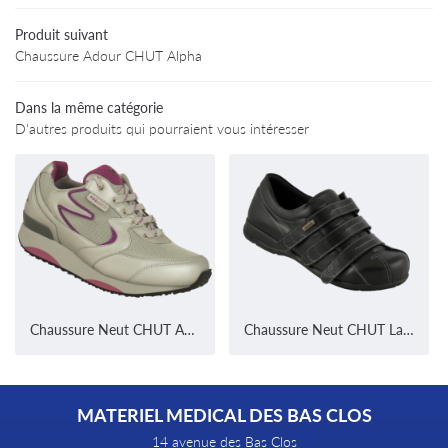
02 47 94 03 
rofessionnels
Produit suivant
Chaussure Adour CHUT Alpha
Produits
Dans la même catégorie
Avis
D'autres produits qui pourraient vous intéresser
Informations
Restez infor
Contact
INSCRIPTION NEWS
Chaussure Neut CHUT Activity Femme
Chaussure Neut CHUT Label
MATERIEL MEDICAL DES BAS CLOS
14 avenue des Bas Clos