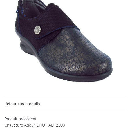
Retour aux produits
Une questio
Accueil
Produit précédent
Chaussure Adour CHUT AD-2103
Particuliers